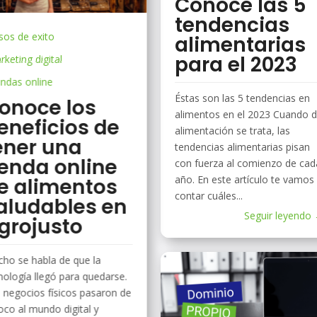
Conoce las 5
tendencias
sos de exito
alimentarias
para el 2023
keting digital
endas online
Éstas son las 5 tendencias en
onoce los
alimentos en el 2023 Cuando 
eneficios de
alimentación se trata, las
ener una
tendencias alimentarias pisan
ienda online
con fuerza al comienzo de cad
año. En este artículo te vamos
e alimentos
contar cuáles...
aludables en
Seguir leyendo
grojusto
ho se habla de que la
nología llegó para quedarse.
 negocios físicos pasaron de
oco al mundo digital y