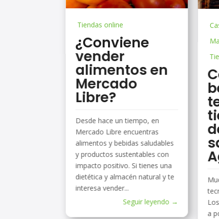
Tiendas online
Ca
¿Conviene
Mar
vender
Ti
alimentos en
C
Mercado
b
Libre?
t
t
Desde hace un tiempo, en
d
Mercado Libre encuentras
s
alimentos y bebidas saludables
A
y productos sustentables con
impacto positivo. Si tienes una
dietética y almacén natural y te
Muc
interesa vender...
tec
Seguir leyendo →
Los
a p