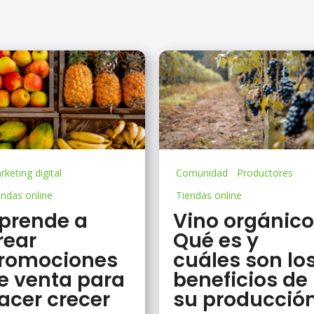
keting digital
Comunidad
Productores
endas online
Tiendas online
prende a
Vino orgánico
rear
Qué es y
romociones
cuáles son lo
e venta para
beneficios de
acer crecer
su producció