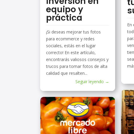
inversión en
t
equipo y
s
práctica
En 
tod
¡Si deseas mejorar tus fotos
par
para ecommerce y redes
ven
sociales, estás en el lugar
tie
correcto! En este artículo,
sea
encontrarás valiosos consejos y
más
trucos para tomar fotos de alta
calidad que resalten...
Seguir leyendo →