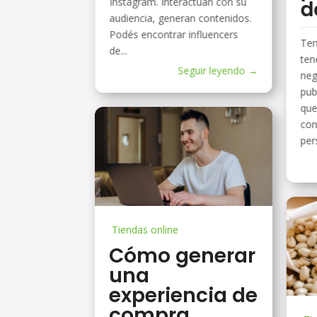
Instagram. Interactúan con su
d
audiencia, generan contenidos.
Podés encontrar influencers
Ten
de...
ten
Seguir leyendo →
neg
pub
que
con
per
Tiendas online
Cómo generar
una
experiencia de
compra