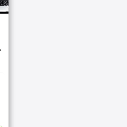
o
e
 →