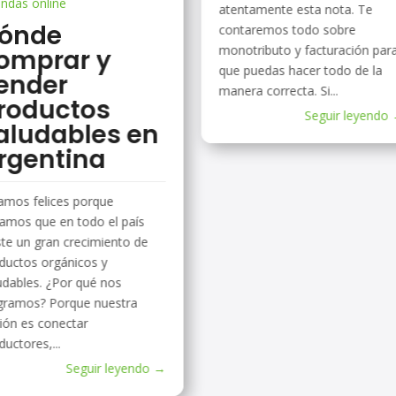
endas online
atentamente esta nota. Te
ónde
contaremos todo sobre
monotributo y facturación par
omprar y
que puedas hacer todo de la
ender
manera correcta. Si...
roductos
Seguir leyendo
aludables en
rgentina
amos felices porque
amos que en todo el país
ste un gran crecimiento de
ductos orgánicos y
udables. ¿Por qué nos
gramos? Porque nuestra
ión es conectar
ductores,...
Seguir leyendo →