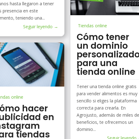
unos hasta llegaron a tener
 presencia en este
mento, teniendo una...
Tiendas online
Seguir leyendo →
Cómo tener
un dominio
personalizad
para una
tienda online
Tener una tienda online gratis
para vender alimentos es muy
endas online
sencillo si eliges la plataforma
ómo hacer
correcta para crearla. En
ublicidad en
Agrojusto, además de miles d
beneficios, te ofrecemos un
nstagram
dominio...
ara tiendas
Seguir leyendo