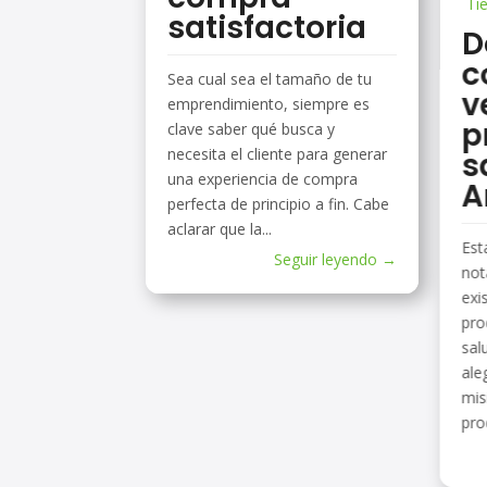
Ti
satisfactoria
D
c
Sea cual sea el tamaño de tu
v
emprendimiento, siempre es
p
clave saber qué busca y
necesita el cliente para generar
s
una experiencia de compra
A
perfecta de principio a fin. Cabe
aclarar que la...
Est
Seguir leyendo →
not
exi
pro
sal
ale
mis
pro