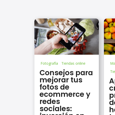
Fotografía
Tiendas online
Mar
Consejos para
Ti
mejorar tus
A
fotos de
c
ecommerce y
p
redes
d
sociales:
h