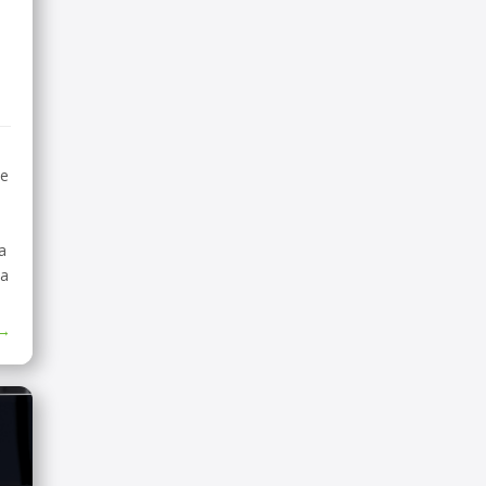
de
a
 a
 →