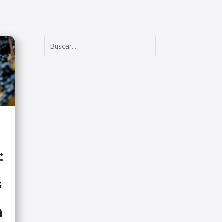
:
s
n