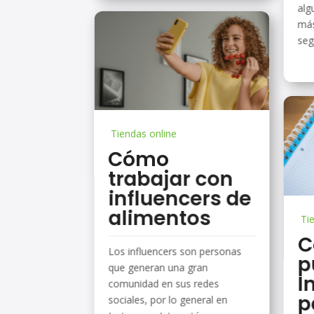
alg
más
seg
Tiendas online
Cómo
trabajar con
influencers de
alimentos
Ti
C
Los influencers son personas
p
que generan una gran
I
comunidad en sus redes
p
sociales, por lo general en