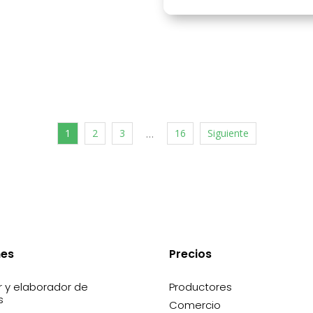
1
2
3
16
Siguiente
…
nes
Precios
r y elaborador de
Productores
s
Comercio