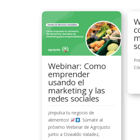
W
c
m
s
Pre
Webinar: Como
Cóm
emprender
usando el
marketing y las
redes sociales
¡Impulsa tu negocio de
alimentos!
. Súmate al
próximo Webinar de Agrojusto
junto a Oswaldo Valadez,