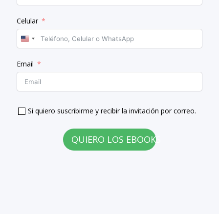
Celular
U
n
Email
i
t
e
d
S
Si quiero suscribirme y recibir la invitación por correo.
t
a
QUIERO LOS EBOOKS
t
e
s
+
1