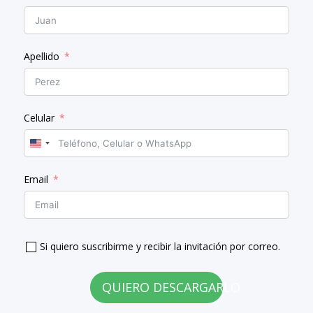
Apellido
Celular
U
n
Email
i
t
e
d
S
Si quiero suscribirme y recibir la invitación por correo.
t
a
QUIERO DESCARGARLO
t
e