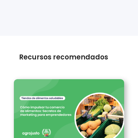
s
+
1
Recursos recomendados